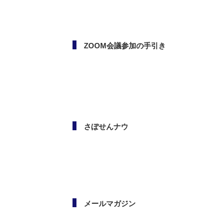
ボランタリー活動（市民活
動・NPO）相談会
ZOOM会議参加の手引き
さぽせんナウ