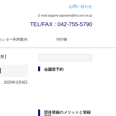
お問い合わせ
E-mail:sagami.saposen@iris.ocn.ne.jp
TEL/FAX : 042-755-5790
センター利用案内
刊行物
検
観塾】
索:
会議室予約
】
2025年3月8日
団体登録のメリットと登録