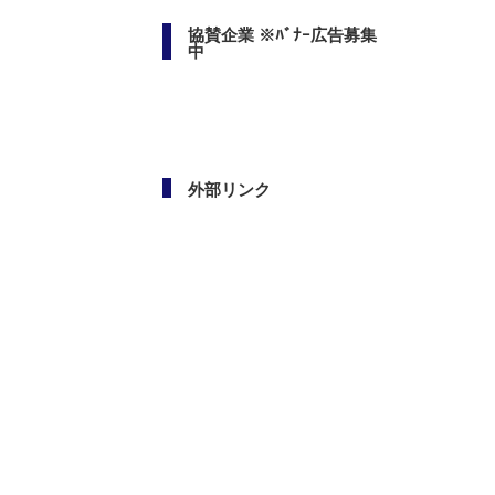
協賛企業 ※ﾊﾞﾅｰ広告募集
中
外部リンク