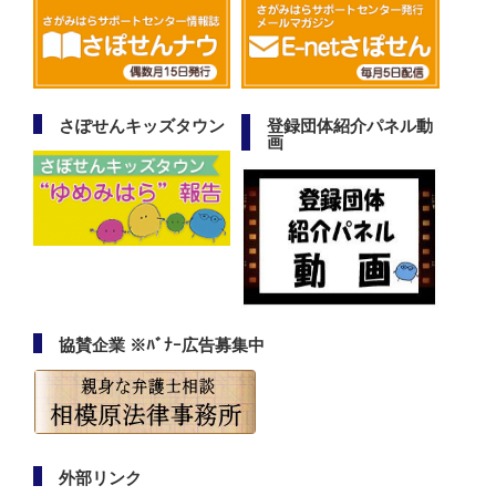
さぽせんキッズタウン
登録団体紹介パネル動
画
協賛企業 ※ﾊﾞﾅｰ広告募集中
外部リンク