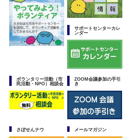
サポートセンターカレ
ンダー
ボランタリー活動（市
ZOOM会議参加の手引
民活動・NPO）相談会
き
さぽせんナウ
メールマガジン