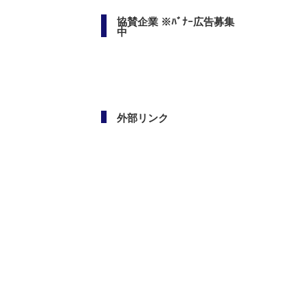
協賛企業 ※ﾊﾞﾅｰ広告募集
中
外部リンク