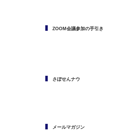
ボランタリー活動（市民活
動・NPO）相談会
ZOOM会議参加の手引き
さぽせんナウ