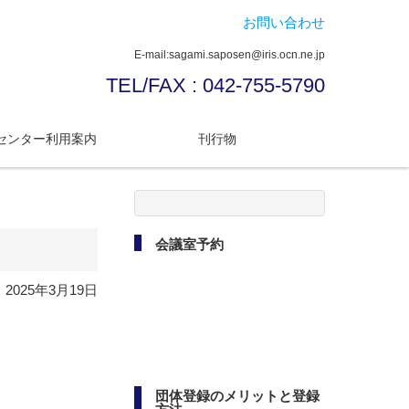
お問い合わせ
E-mail:sagami.saposen@iris.ocn.ne.jp
TEL/FAX : 042-755-5790
センター利用案内
刊行物
検
】
索:
会議室予約
2025年3月19日
団体登録のメリットと登録