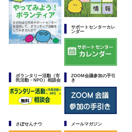
サポートセンターカレ
ンダー
ボランタリー活動（市
ZOOM会議参加の手引
民活動・NPO）相談会
き
さぽせんナウ
メールマガジン