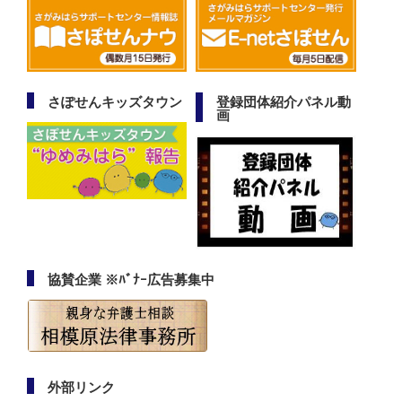
さぽせんキッズタウン
登録団体紹介パネル動
画
協賛企業 ※ﾊﾞﾅｰ広告募集中
外部リンク