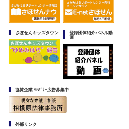
さぽせんキッズタウン
登録団体紹介パネル動
画
協賛企業 ※ﾊﾞﾅｰ広告募集中
外部リンク