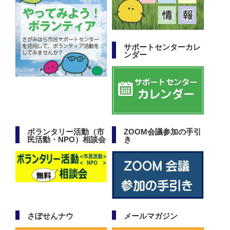
サポートセンターカレ
ンダー
ボランタリー活動（市
ZOOM会議参加の手引
民活動・NPO）相談会
き
さぽせんナウ
メールマガジン