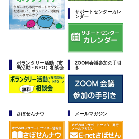
サポートセンターカレ
ンダー
ボランタリー活動（市
ZOOM会議参加の手引
民活動・NPO）相談会
き
さぽせんナウ
メールマガジン