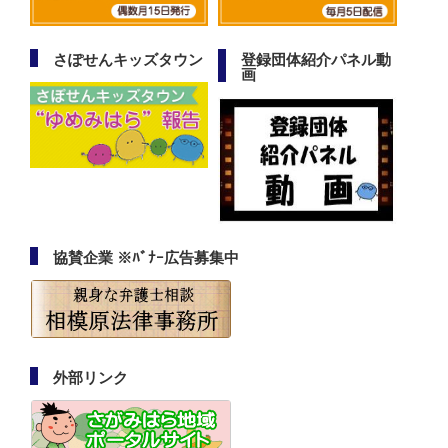
さぽせんキッズタウン
登録団体紹介パネル動
画
協賛企業 ※ﾊﾞﾅｰ広告募集中
外部リンク