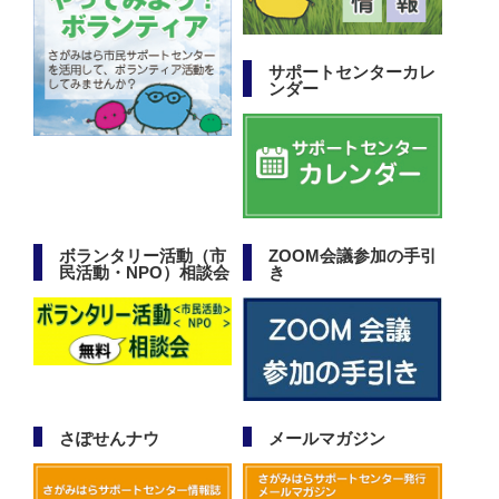
サポートセンターカレ
ンダー
ボランタリー活動（市
ZOOM会議参加の手引
民活動・NPO）相談会
き
さぽせんナウ
メールマガジン