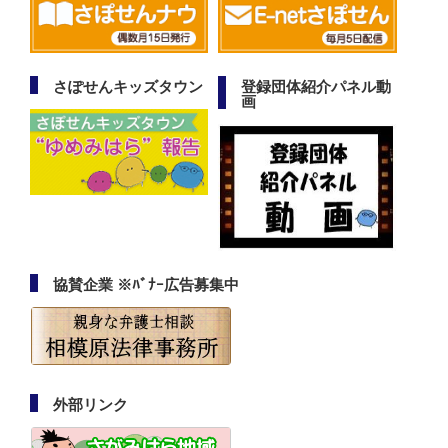
さぽせんキッズタウン
登録団体紹介パネル動
画
協賛企業 ※ﾊﾞﾅｰ広告募集中
外部リンク