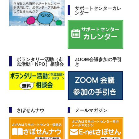
サポートセンターカレ
ンダー
ボランタリー活動（市
ZOOM会議参加の手引
民活動・NPO）相談会
き
さぽせんナウ
メールマガジン