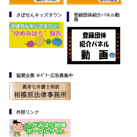
さぽせんキッズタウン
登録団体紹介パネル動
画
協賛企業 ※ﾊﾞﾅｰ広告募集中
外部リンク