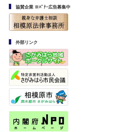
協賛企業 ※ﾊﾞﾅｰ広告募集中
外部リンク