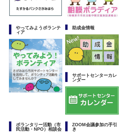
やってみようボランテ
助成金情報
ィア
サポートセンターカレ
ンダー
ボランタリー活動（市
ZOOM会議参加の手引
民活動・NPO）相談会
き