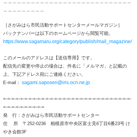
＿＿＿＿＿＿＿＿＿＿＿＿＿＿＿＿＿＿＿＿＿＿＿＿＿＿＿＿
＿＿＿＿＿＿＿＿＿
［さがみはら市民活動サポートセンターメールマガジン］
バックナンバーは以下のホームページから閲覧可能。
https://www.sagamaru.org/category/publish/mail_magazine/
このメールのアドレスは【送信専用】です。
配信先の変更や停止の場合は、件名に「メルマガ」と記載の
上、下記アドレス宛にご連絡ください。
E-mail：
sagami.saposen@iris.ocn.ne.jp
=-=-=-=-=-=-=-=-=-=-=-=-=-=-=-=-=-=-=-=-=-=-=-=-=-=-=-=-=-=-
=-=-=-=-=-=-=-=-=-=
発 行：さがみはら市民活動サポートセンター
住 所 〒252-0236 相模原市中央区富士見6丁目6番23号 け
やき会館3F