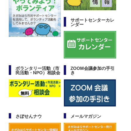
サポートセンターカレ
ンダー
ボランタリー活動（市
ZOOM会議参加の手引
民活動・NPO）相談会
き
さぽせんナウ
メールマガジン