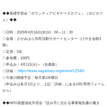
◆◆基礎学習会『ボランティアビギナーズカフェ』（ボビカフ
ェ）◆◆
◇日時：2025年4月16日(水)10：00～11：30
◇会場：さがみはら市民活動サポートセンター（けやき会館3
階）
◇定員：5名
◇参加費：100円
◇申込み：4月1日(火)～（先着順）
◇詳細：
https://www.sagamaru.org/event/12540/
◇今後の開催予定：毎月第3水曜日
（申込みは各月1日より、上記「詳細」にあるURL専用フォーム
から）
◆◆NPO基盤強化学習会『読み手に伝わる事業報告書の書き