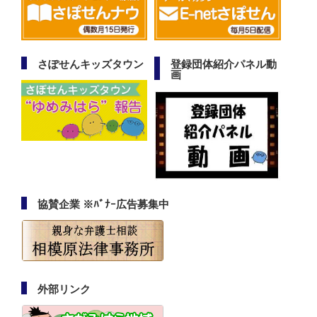
さぽせんキッズタウン
登録団体紹介パネル動
画
協賛企業 ※ﾊﾞﾅｰ広告募集中
外部リンク