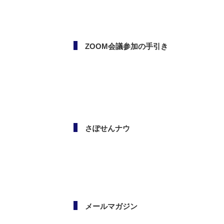
ボランタリー活動（市民活
動・NPO）相談会
ZOOM会議参加の手引き
さぽせんナウ