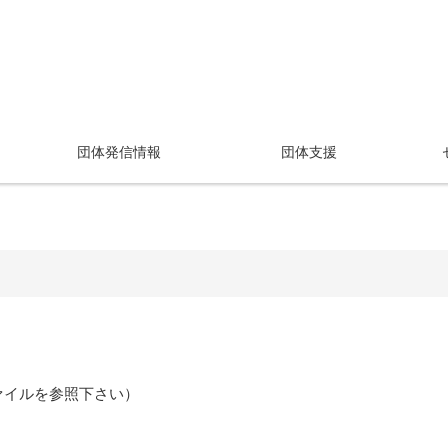
団体発信情報
団体支援
ァイルを参照下さい）
開く