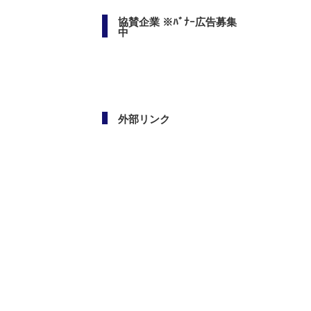
協賛企業 ※ﾊﾞﾅｰ広告募集
中
外部リンク