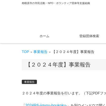
相模原市の市民活動・NPO・ボランティア団体等支援組織
コンテンツに移動
ホーム
登録団体検索
TOP
事業報告
【２０２４年度】事業報告
>
>
【２０２４年度】事業報告
事業報告
２０２４年度の事業報告を行います。（下記PDFフ
「
2024R6-jigyou-houkoku-
」を別ウインドウで