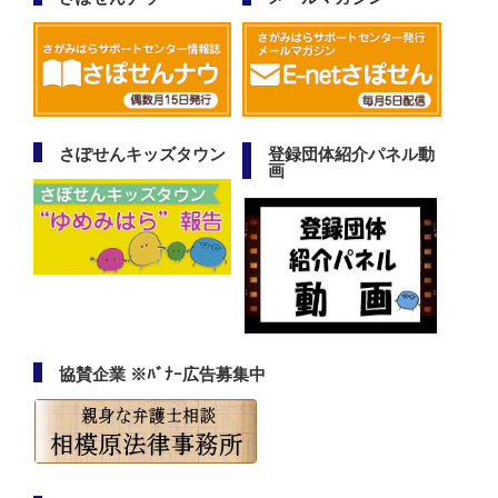
さぽせんキッズタウン
登録団体紹介パネル動
画
協賛企業 ※ﾊﾞﾅｰ広告募集中