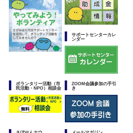
サポートセンターカレ
ンダー
ボランタリー活動（市
ZOOM会議参加の手引
民活動・NPO）相談会
き
さぽせんナウ
メールマガジン